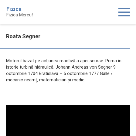
Skip
Fizica
to
Fizica Mereu!
content
Roata Segner
Motorul bazat pe acțiunea reactivă a apei scurse. Prima în
istorie turbină hidraulică. Johann Andreas von Segner 9
octombrie 1704 Bratislava – 5 octombrie 1777 Galle /
mecanic neamț, matematician și medic.