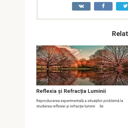
Relat
Blog
0
Reflexia și Refracția Luminii
Reproducerea experimentală a situațiilor problemă la
studierea reflexiei și refracție luminii Se