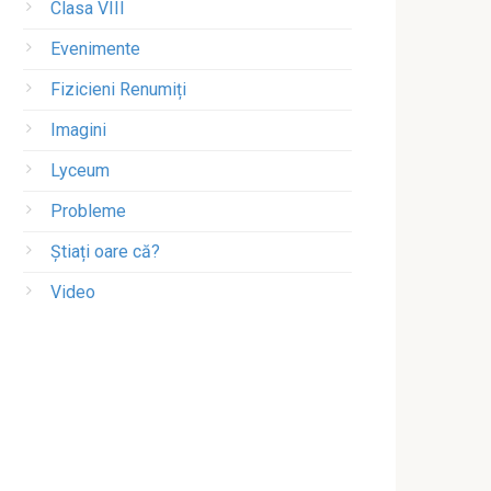
Clasa VIII
Evenimente
Fizicieni Renumiți
Imagini
Lyceum
Probleme
Știați oare că?
Video