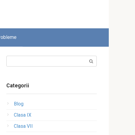
robleme
Search:
Categorii
Blog
Clasa IX
Clasa VII