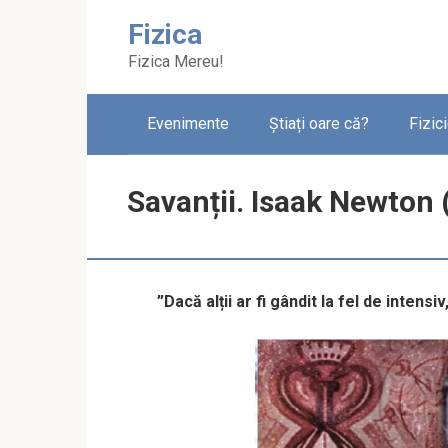
Skip
Fizica
to
content
Fizica Mereu!
Evenimente
Știați oare că?
Fizic
Savanții. Isaak Newton 
”Dacă alții ar fi gândit la fel de intens