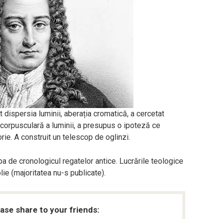
it dispersia luminii, aberația cromatică, a cercetat
ia corpusculară a luminii, a presupus o ipoteză ce
rie. A construit un telescop de oglinzi.
a de cronologicul regatelor antice. Lucrările teologice
blie (majoritatea nu-s publicate).
ease share to your friends: