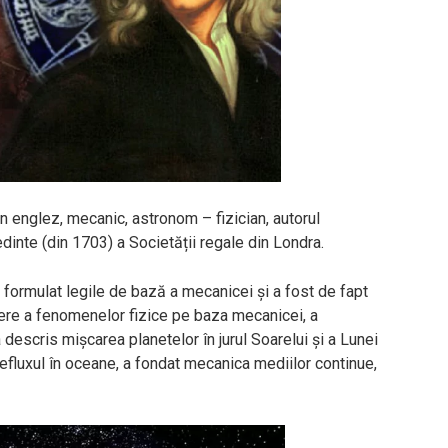
englez, mecanic, astronom – fizician, autorul
inte (din 1703) a Societății regale din Londra.
a formulat legile de bază a mecanicei și a fost de fapt
iere a fenomenelor fizice pe baza mecanicei, a
a descris mișcarea planetelor în jurul Soarelui și a Lunei
refluxul în oceane, a fondat mecanica mediilor continue,