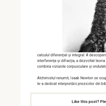
calculul diferențial și integral. A descoper
interferența și difracția, a dezvoltat teor
combina viziunile corpusculare și ondulato
Alchimistul renumit, Isaak Newton se ocup
le-a dedicat interpretării preziciilor din bi
Like this post? Pl