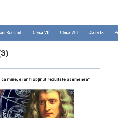
ieni Renumiți
Clasa VII
Clasa VIII
Clasa IX
P
(3)
iv, ca mine, ei ar fi obținut rezultate asemenea”