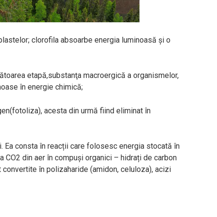
lastelor; clorofila absoarbe energia luminoasă și o
mătoarea etapă,substanţa macroergică a organismelor,
noase în energie chimică;
n(fotoliza), acesta din urmă fiind eliminat în
i. Ea consta în reacții care folosesc energia stocată în
 CO2 din aer în compuși organici – hidrați de carbon
 convertite în polizaharide (amidon, celuloza), acizi