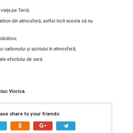
viața pe Terră;
rbon din atmosferă, astfel încît acesta să nu
 sănătos;
lui carbonului și azotului în atmosferă;
le efectului de seră.
iuc Viorica
.
ease share to your friends: