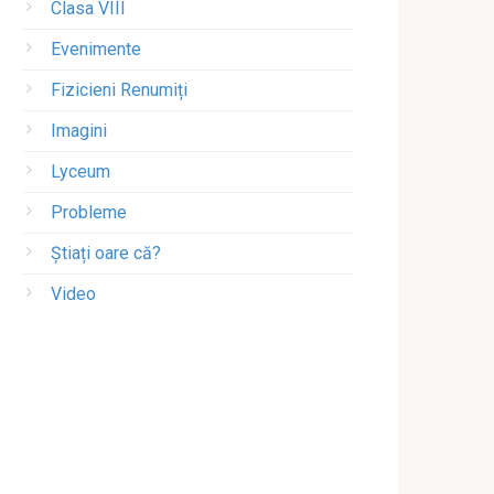
Clasa VIII
Evenimente
Fizicieni Renumiți
Imagini
Lyceum
Probleme
Știați oare că?
Video