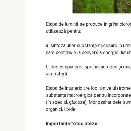
Etapa de lumină se produce în grîna clorop
utilizează pentru:
a. sinteza unor substanţe necesare în ur
care contribuie la conversia energiei lumi
b. descompunerea apei în hidrogen și oxige
atmosferă.
Etapa de întuneric are loc la nivelulstrome
substanța macroergică pentru încorporarea
(în special, glucoza). Monozaharidele sunt
organici, lipide.
Importanța fotosintezei