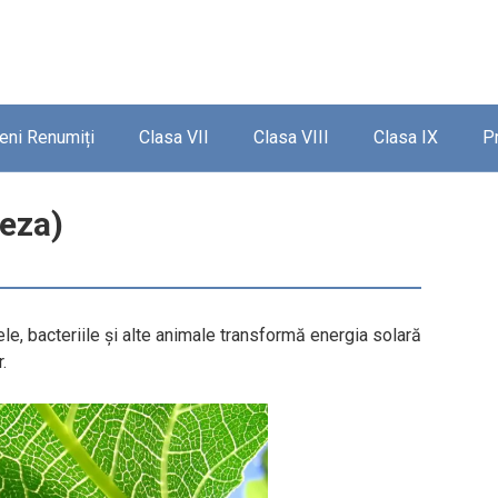
ieni Renumiți
Clasa VII
Clasa VIII
Clasa IX
P
teza)
le, bacteriile şi alte animale transformă energia solară
.