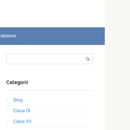
robleme
Search:
Categorii
Blog
Clasa IX
Clasa VII