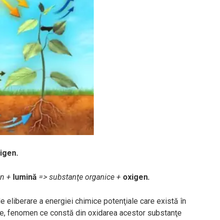
xigen
.
on +
lumină
=> substanţe organice +
oxigen
.
e eliberare a energiei chimice potenţiale care există în
te, fenomen ce constă din oxidarea acestor substanţe