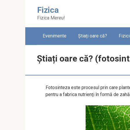
Skip
Fizica
to
content
Fizica Mereu!
Evenimente
Știați oare că?
Fizic
Știați oare că? (fotosin
Fotosinteza este procesul prin care plante
pentru a fabrica nutrienţi în formă de zahăr