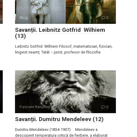
Blog
0
Savanții. Leibnitz Gotfrid Wilhiem
(13)
Leibnitz Gotfrid Wilhiem Filosof, matematician, fizician,
lingvist neamţ. Tatăl – jurist, profesor de filozofie
Fizicieni Renumiți
0
Savanții. Dumitru Mendeleev (12)
Dumitru Mendeleev (1834-1907) Mendeleev a
descoperit temperatura critică de fierbere, a elaborat