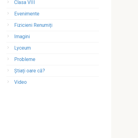
Clasa VIII
Evenimente
Fizicieni Renumiți
Imagini
Lyceum
Probleme
Știați oare că?
Video