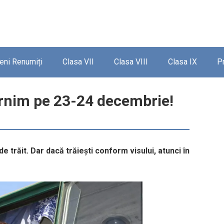
ieni Renumiți
Clasa VII
Clasa VIII
Clasa IX
P
ornim pe 23-24 decembrie!
 trăit. Dar dacă trăiești conform visului, atunci în