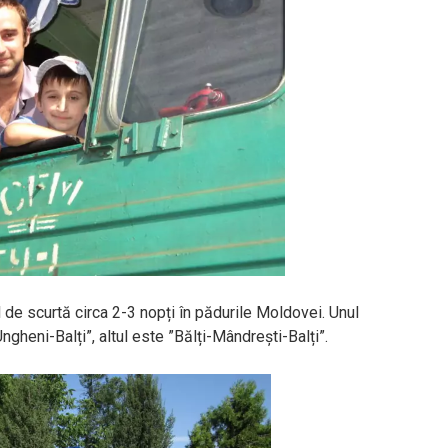
 de scurtă circa 2-3 nopți în pădurile Moldovei. Unul
gheni-Balți”, altul este ”Bălți-Mândrești-Balți”.