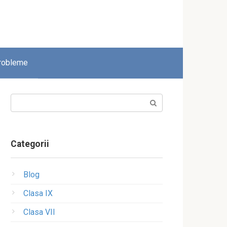
robleme
Search:
Categorii
Blog
Clasa IX
Clasa VII