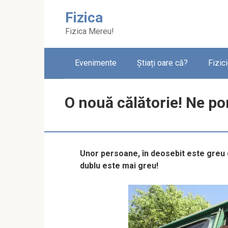
Skip
Fizica
to
content
Fizica Mereu!
Evenimente
Știați oare că?
Fizic
O nouă călătorie! Ne p
Unor persoane, în deosebit este greu de
dublu este mai greu!