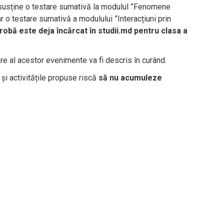
or susține o testare sumativă la modulul ”Fenomene
ar o testare sumativă a modulului ”Interacțiuni prin
obă este deja încărcat în studii.md pentru clasa a
e al acestor evenimente va fi descris în curând.
e și activitățile propuse riscă
să nu acumuleze