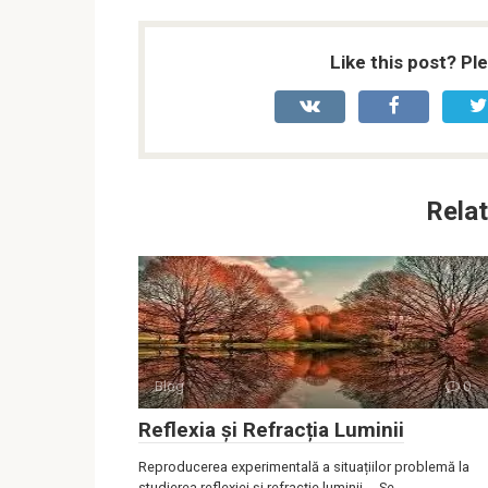
Like this post? Pl
Relat
Blog
0
Reflexia și Refracția Luminii
Reproducerea experimentală a situațiilor problemă la
studierea reflexiei și refracție luminii Se