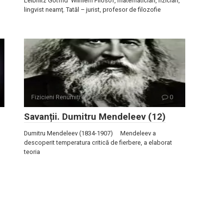
Leibnitz Gotfrid Wilhiem Filosof, matematician, fizician,
lingvist neamţ. Tatăl – jurist, profesor de filozofie
Fizicieni Renumiți
0
Savanții. Dumitru Mendeleev (12)
Dumitru Mendeleev (1834-1907) Mendeleev a
descoperit temperatura critică de fierbere, a elaborat
teoria