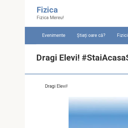
Skip
Fizica
to
content
Fizica Mereu!
Evenimente
Știați oare că?
Fizic
Dragi Elevi! #StaiAcas
Dragi Elevi!