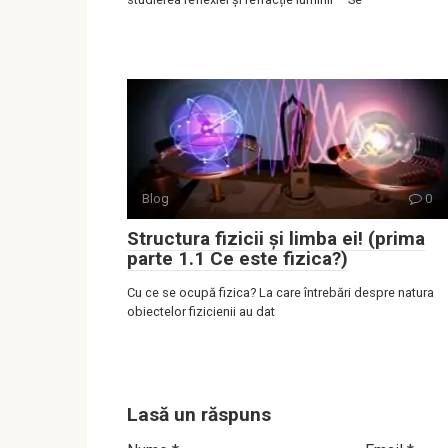
Blog
0
Structura fizicii și limba ei! (prima
parte 1.1 Ce este fizica?)
Cu ce se ocupă fizica? La care întrebări despre natura
obiectelor fizicienii au dat
Lasă un răspuns