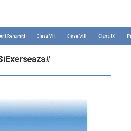
ieni Renumiți
Clasa VII
Clasa VIII
Clasa IX
P
aSiExerseaza#