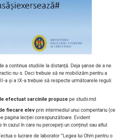
 de a continua studiile la distanță. Deja șanse de a ne
practic nu-s. Deci trebuie să ne mobilizăm pentru a
III-a și a IX-a trebuie să respecte următoarele reguli:
de efectuat sarcinile propuse
pe studii.md.
 de fiecare elev
prin intermediul unui compentariu (ce
e pagina lecției corespunzătoare. Evident
 în cazul în care nu percepeți un conținut sau altul.
efectua o lucrare de laborator ”Legea lui Ohm pentru o