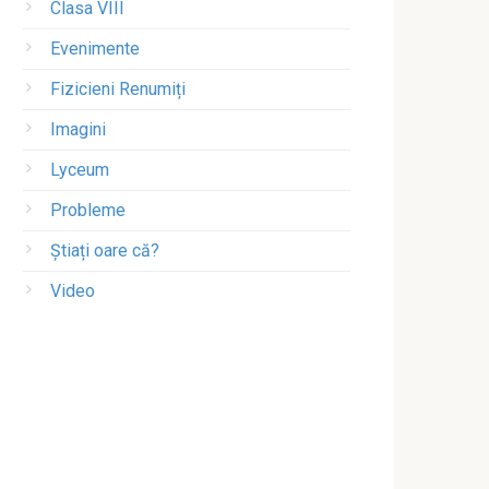
Clasa VIII
Evenimente
Fizicieni Renumiți
Imagini
Lyceum
Probleme
Știați oare că?
Video