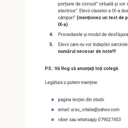
porțiune de cicrcuit” virtuală și v
electrice”. Elevii claselor a IX-a do
câmpuri”
(menționez un test de pr
IX-a)
.
Procedurele și modul de desfășurar
Elevii care nu vor îndeplini sarcinil
numărul necesar de note!!!
P.S.: Vă Rog să anunțați toți colegii.
Legătura o putem menține:
pagina lecției din studii
email:
ursu_vitalie@yahoo.com
viber sau whatsapp 079027453