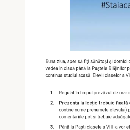
Buna ziua, sper să fiți sănătoși și dornici
vedea în clasă până la Paștele Blăjinilor 
continua studiul acasă. Elevii claselor a V
Regulat în timpul prevăzut de orar
Prezența la lecție trebuie fixată
conține nume prenumele elevului) p
comentariile pot și trebuie aduăgate
Până la Paști clasele a VIII-a vor 