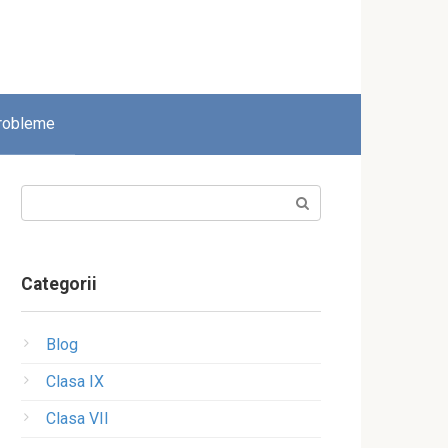
robleme
Search:
Categorii
Blog
Clasa IX
Clasa VII