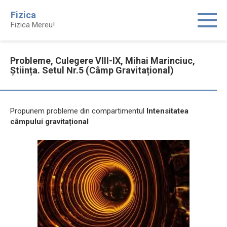
Skip
Fizica
to
Fizica Mereu!
content
Probleme, Culegere VIII-IX, Mihai Marinciuc,
Știința. Setul Nr.5 (Câmp Gravitațional)
Propunem probleme din compartimentul
Intensitatea
câmpului gravitațional