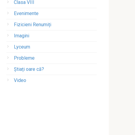
Clasa VIII
Evenimente
Fizicieni Renumiți
Imagini
Lyceum
Probleme
Știați oare că?
Video