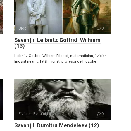
Blog
0
Savanții. Leibnitz Gotfrid Wilhiem
(13)
Leibnitz Gotfrid Wilhiem Filosof, matematician, fizician,
lingvist neamţ. Tatăl – jurist, profesor de filozofie
Fizicieni Renumiți
0
Savanții. Dumitru Mendeleev (12)