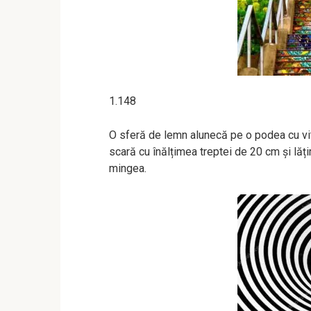
1.148
O sferă de lemn alunecă pe o podea cu vi
scară cu înălțimea treptei de 20 cm şi lă
mingea.