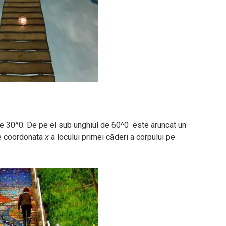
 de 30^0. De pe el sub unghiul de 60^0 este aruncat un
le coordonata
x
a locului primei căderi a corpului pe