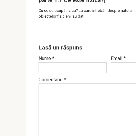
parte 1.1 Ce este fizica?)
Cu ce se ocupă fizica? La care întrebări despre natura
obiectelor fizicienii au dat
Lasă un răspuns
Nume
*
Email
*
Comentariu
*