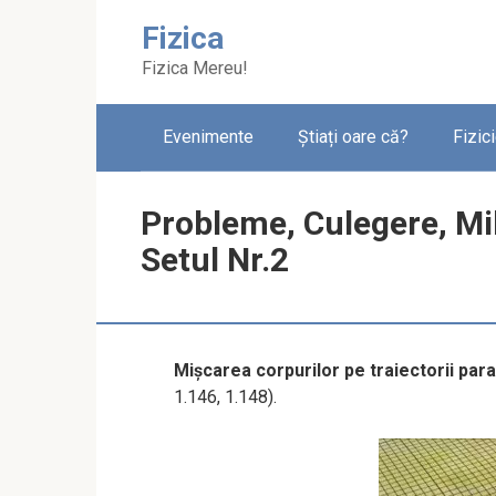
Skip
Fizica
to
content
Fizica Mereu!
Evenimente
Știați oare că?
Fizic
Probleme, Culegere, Mi
Setul Nr.2
Mișcarea corpurilor pe traiectorii par
1.146, 1.148).