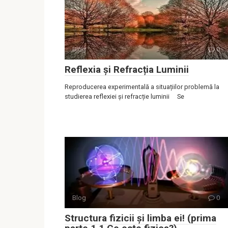
Blog
0
Reflexia și Refracția Luminii
Reproducerea experimentală a situațiilor problemă la
studierea reflexiei și refracție luminii Se
Blog
0
Structura fizicii și limba ei! (prima