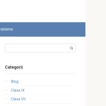
robleme
Search:
Categorii
Blog
Clasa IX
Clasa VII