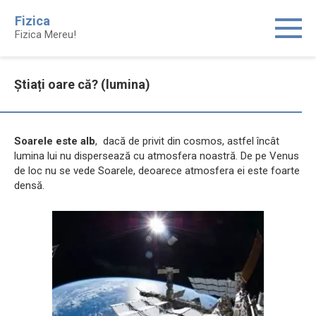
Skip
Fizica
to
Fizica Mereu!
content
Știați oare că? (lumina)
Soarele este alb
, dacă de privit din cosmos, astfel încât
lumina lui nu dispersează cu atmosfera noastră. De pe Venus
de loc nu se vede Soarele, deoarece atmosfera ei este foarte
densă.