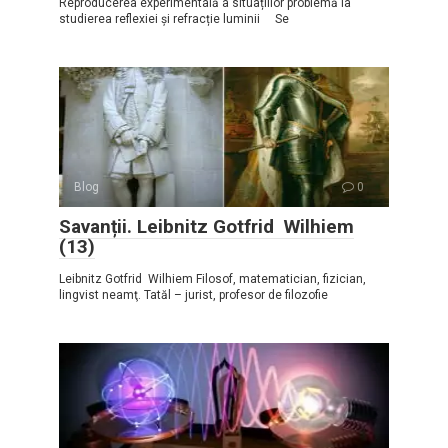
Reproducerea experimentală a situațiilor problemă la
studierea reflexiei și refracție luminii Se
Blog
0
Savanții. Leibnitz Gotfrid Wilhiem
(13)
Leibnitz Gotfrid Wilhiem Filosof, matematician, fizician,
lingvist neamţ. Tatăl – jurist, profesor de filozofie