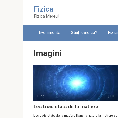
Skip
Fizica
to
content
Fizica Mereu!
Evenimente
Știați oare că?
Fizic
Imagini
Blog
0
Les trois etats de la matiere
Les trois etats de la matiere Dans la nature la matiere se