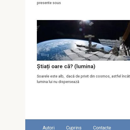
presente sous
Blog
0
Știați oare că? (lumina)
Soarele este alb, dacă de privit din cosmos, astfel încât
lumina lui nu dispersează
Autori
Cuprins
Contacte