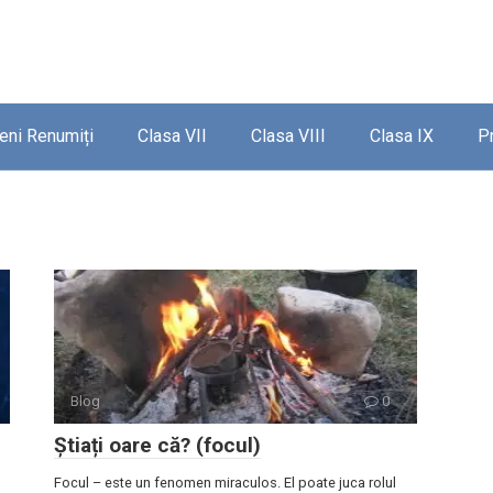
ieni Renumiți
Clasa VII
Clasa VIII
Clasa IX
P
Blog
0
Știați oare că? (focul)
Focul – este un fenomen miraculos. El poate juca rolul