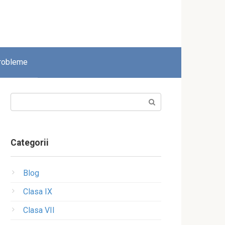
robleme
Search:
Categorii
Blog
Clasa IX
Clasa VII