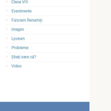
Clasa VIII
Evenimente
Fizicieni Renumiți
Imagini
Lyceum
Probleme
Știați oare că?
Video