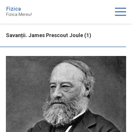
Skip
Fizica
to
Fizica Mereu!
content
Savanții. James Prescout Joule (1)