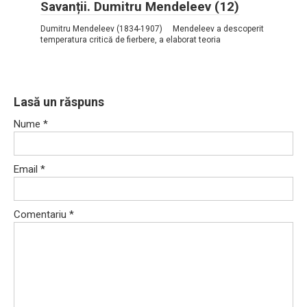
Savanții. Dumitru Mendeleev (12)
Dumitru Mendeleev (1834-1907) Mendeleev a descoperit
temperatura critică de fierbere, a elaborat teoria
Lasă un răspuns
Nume
*
Email
*
Comentariu
*