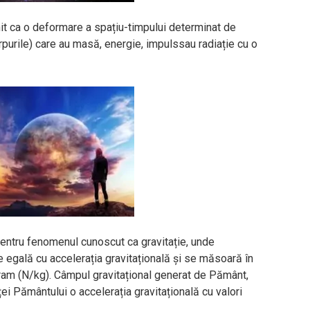
t ca o deformare a spațiu-timpului determinat de
rpurile) care au masă, energie, impulssau radiație cu o
entru fenomenul cunoscut ca gravitație, unde
te egală cu accelerația gravitațională și se măsoară în
gram (N/kg). Câmpul gravitațional generat de Pământ,
i Pământului o accelerația gravitațională cu valori