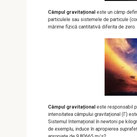
Câmpul gravitațional
este un câmp defini
particulele sau sistemele de particule (co
mărime fizică cantitativă diferita de zero.
Câmpul gravitațional
este responsabil p
intensitatea câmpului gravitațional (Γ) es
Sistemul Internațional în newtoni pe kilo
de exemplu, induce în apropierea suprafețe
apropiate de 9.80665 m/s2.