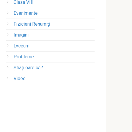
Clasa VIII
Evenimente
Fizicieni Renumiți
Imagini
Lyceum
Probleme
Știați oare că?
Video