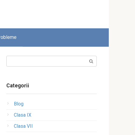
robleme
Search:
Categorii
Blog
Clasa IX
Clasa VII