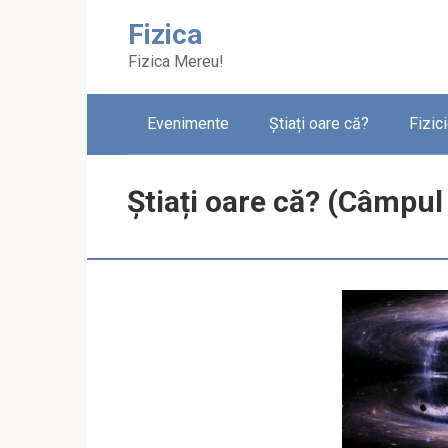
Skip
Fizica
to
content
Fizica Mereu!
Evenimente
Știați oare că?
Fizic
Știați oare că? (Câmpul